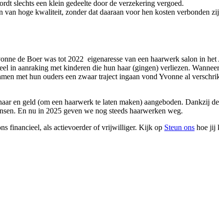
rdt slechts een klein gedeelte door de verzekering vergoed.
n van hoge kwaliteit, zonder dat daaraan voor hen kosten verbonden z
 Yvonne de Boer was tot 2022 eigenaresse van een haarwerk salon in 
in aanraking met kinderen die hun haar (gingen) verliezen. Wanneer z
amen met hun ouders een zwaar traject ingaan vond Yvonne al verschrik
aar en geld (om een haarwerk te laten maken) aangeboden. Dankzij dez
nsen. En nu in 2025 geven we nog steeds haarwerken weg.
s financieel, als actievoerder of vrijwilliger. Kijk op
Steun ons
hoe jij