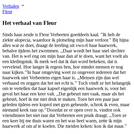
Verhalen
Fleur
Het verhaal van Fleur
Sinds haar zesde is Fleur Verbeeten goeddeels kaal. "Ik heb de
ziekte alopecia, waardoor ik plotseling mijn haar verloor." Bij bijna
alles wat ze doet, draagt de leerling uit vwo-6 haar haarwerk,
behalve tijdens het zwemmen. ,,Daar wordt het haar snel slechter
van. Het is wel eng om mijn haar dan af te doen, want het voelt als
een kledingstuk. Ik merk wel dat ik dan word bekeken, dat is
vervelend. Hoe langer ik ergens ben, hoe minder mensen er nog
naar kijken.’’In haar omgeving weet zo ongeveer iedereen dat het
haarwerk niet Verbeetens eigen haar is. ,,Mensen zijn dan wel
verbaasd en zeggen dat het net echt is.’’ Toch vindt ze het belangrijk
om te vertellen dat haar kapsel eigenlijk een haarwerk is, voor het
geval het haar een keer valt. ,,Dat gebeurt niet vaak, maar als het
gebeurt, hoef ik me niet druk te maken. Toen het een paar jaar
geleden tijdens een koprol met gym gebeurde, schrok ik even, maar
niemand keek raar op.’’Doordat ze er open over is, vinden ook
vriendinnen het niet raar dat Verbeeten een pruik draagt. ,,Toen ze
een keer bij me thuis waren en het was heel warm, zette ik mijn
haarwerk af om af te koelen. Die meiden keken: kon ik dat maar.’’