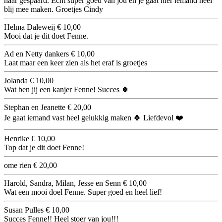
haar gespaard. Echt super goed van jou en je gaat hier iemand heel
blij mee maken. Groetjes Cindy
Helma Daleweij
€ 10,00
Mooi dat je dit doet Fenne.
Ad en Netty dankers
€ 10,00
Laat maar een keer zien als het eraf is groetjes
Jolanda
€ 10,00
Wat ben jij een kanjer Fenne! Succes 🍀
Stephan en Jeanette
€ 20,00
Je gaat iemand vast heel gelukkig maken 🍀 Liefdevol ❤️
Henrike
€ 10,00
Top dat je dit doet Fenne!
ome rien
€ 20,00
Harold, Sandra, Milan, Jesse en Senn
€ 10,00
Wat een mooi doel Fenne. Super goed en heel lief!
Susan Pulles
€ 10,00
Succes Fenne!! Heel stoer van jou!!!