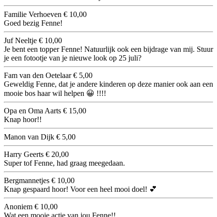
Familie Verhoeven
€ 10,00
Goed bezig Fenne!
Juf Neeltje
€ 10,00
Je bent een topper Fenne! Natuurlijk ook een bijdrage van mij. Stuur
je een fotootje van je nieuwe look op 25 juli?
Fam van den Oetelaar
€ 5,00
Geweldig Fenne, dat je andere kinderen op deze manier ook aan een
mooie bos haar wil helpen 😀 !!!!
Opa en Oma Aarts
€ 15,00
Knap hoor!!
Manon van Dijk
€ 5,00
Harry Geerts
€ 20,00
Super tof Fenne, had graag meegedaan.
Bergmannetjes
€ 10,00
Knap gespaard hoor! Voor een heel mooi doel! 💕
Anoniem
€ 10,00
Wat een mooie actie van jou Fenne!!