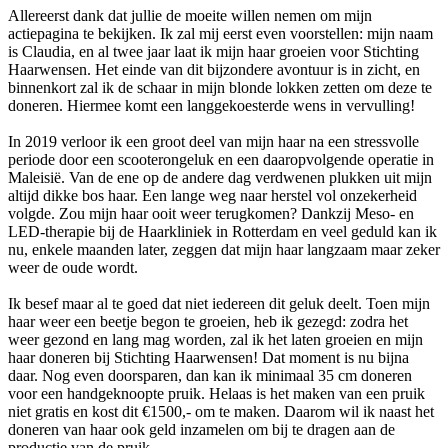
Allereerst dank dat jullie de moeite willen nemen om mijn
actiepagina te bekijken. Ik zal mij eerst even voorstellen: mijn naam
is Claudia, en al twee jaar laat ik mijn haar groeien voor Stichting
Haarwensen. Het einde van dit bijzondere avontuur is in zicht, en
binnenkort zal ik de schaar in mijn blonde lokken zetten om deze te
doneren. Hiermee komt een langgekoesterde wens in vervulling!
In 2019 verloor ik een groot deel van mijn haar na een stressvolle
periode door een scooterongeluk en een daaropvolgende operatie in
Maleisië. Van de ene op de andere dag verdwenen plukken uit mijn
altijd dikke bos haar. Een lange weg naar herstel vol onzekerheid
volgde. Zou mijn haar ooit weer terugkomen? Dankzij Meso- en
LED-therapie bij de Haarkliniek in Rotterdam en veel geduld kan ik
nu, enkele maanden later, zeggen dat mijn haar langzaam maar zeker
weer de oude wordt.
Ik besef maar al te goed dat niet iedereen dit geluk deelt. Toen mijn
haar weer een beetje begon te groeien, heb ik gezegd: zodra het
weer gezond en lang mag worden, zal ik het laten groeien en mijn
haar doneren bij Stichting Haarwensen! Dat moment is nu bijna
daar. Nog even doorsparen, dan kan ik minimaal 35 cm doneren
voor een handgeknoopte pruik. Helaas is het maken van een pruik
niet gratis en kost dit €1500,- om te maken. Daarom wil ik naast het
doneren van haar ook geld inzamelen om bij te dragen aan de
productie van de pruik.